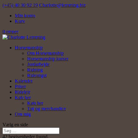
(+45) 40 30 92 19
Charlotte@lemming.biz
Min konto
Kurv
0 emner
Horsemanship
Om Horsemanship
Horsemanship kurser
Jordarbejde
Ridning
Rideangst
Kalender
Priser
Ridelejr
Køb her
Køb her
Tøj og merchandice
Om mig
Vælg en side
42 begivenheder found.