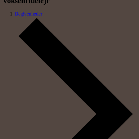
Voksenridelejr
Begivenheder