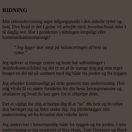
RIDNING
Min rideundervisning tager udgangspunkt i den enkelte rytter og
hest. Dvs hvad er det I gerne vil arbejde med, hvordan/hvad rider I
til daglig osv. Har I problemer i ridningen kropsligt eller
kommunikationsmæssigt?
“Jeg ligger stor vægt på balanceringen af hest og
rytter.”
Jeg oplever at mange ryttere og heste har udfordringer i
skulderkontrol/frihed og det er en af de mange ting jeg som regel
bruger en del tid på sammen med dig både fra jorden og fra ryggen.
Jeg arbejder kontinuerligt på dette gennem min undervisning. Hos
mig vil du få en større forståelse for din hests bevægemønster og
ubalancer og hvad du kan gøre for at afhjælpe dette.
Det er vigtigt for mig at hjælpe dig til at “se” din hest og hvordan
den bevæger sig og føles under dig. Jeg tilrettelægger min
undervisning ud fra hvordan den enkelte lærer
Jeg underviser i horsemanship både fra ryggen og fra jorden. I min
undervisning er jeg inspireret af Ray Hunt, Tom Dorrance og Buck