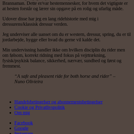
Brannaman. Dette er/var hestemennesker, for hvem det vigtigste er
at hesten forstår og lærer sin opgave på en rolig og ufarlig måde.
Udover disse har jeg en lang ridehistorie med mig i
dressurens/klassisk dressur verden.
Jeg underviser alle uanset om du er western, dressur, spring, du er til
jordarbejde, hygge eller hvad du gerne vil kalde det.
Min undervisning handler ikke om hvilken disciplin du rider men
om følsom, korrekt ridning med fokus på vejrtrækning,
fysisk/psykisk balance, sikkerhed, nærvær, sundhed og først og
fremmest.
“A safe and pleasent ride for both horse and rider” –
Nuno Olivieira
Handelsbetingelser og abonnementsbetingelser
Cookie og Privatlivspolitik
Om mig
Facebook
Google
Instagram