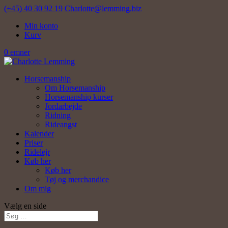
(+45) 40 30 92 19
Charlotte@lemming.biz
Min konto
Kurv
0 emner
Horsemanship
Om Horsemanship
Horsemanship kurser
Jordarbejde
Ridning
Rideangst
Kalender
Priser
Ridelejr
Køb her
Køb her
Tøj og merchandice
Om mig
Vælg en side