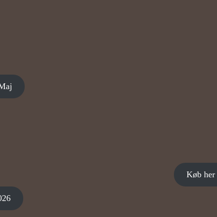
 Maj
Køb her 
026