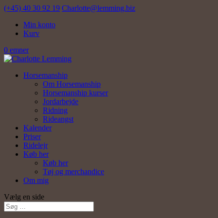
(+45) 40 30 92 19
Charlotte@lemming.biz
Min konto
Kurv
0 emner
Horsemanship
Om Horsemanship
Horsemanship kurser
Jordarbejde
Ridning
Rideangst
Kalender
Priser
Ridelejr
Køb her
Køb her
Tøj og merchandice
Om mig
Vælg en side