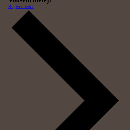
Voksenridelejr
Begivenheder