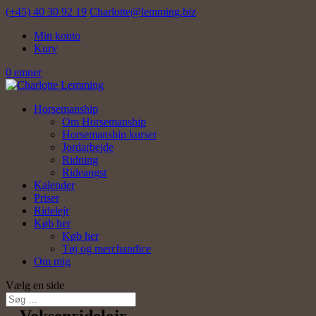
(+45) 40 30 92 19
Charlotte@lemming.biz
Min konto
Kurv
0 emner
Horsemanship
Om Horsemanship
Horsemanship kurser
Jordarbejde
Ridning
Rideangst
Kalender
Priser
Ridelejr
Køb her
Køb her
Tøj og merchandice
Om mig
Vælg en side