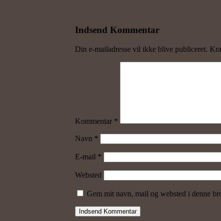
Indsend Kommentar
Din e-mailadresse vil ikke blive publiceret.
Kræ
Kommentar
*
Navn
*
E-mail
*
Websted
Gem mit navn, mail og websted i denne bro