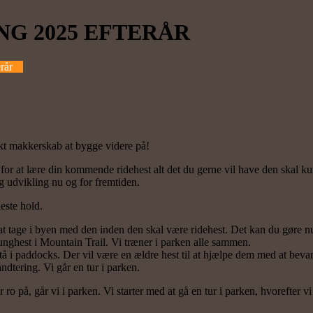
G 2025 EFTERÅR
rår
kt makkerskab at bygge videre på!
for at lære din kommende ridehest alt det du gerne vil have den skal
g udvikling nu og for fremtiden.
este hold.
at tage i byen med den inden den skal være ridehest. Det kan du gøre nu
 unghest i Mountain Trail. Vi træner i parken alle sammen.
 stå i paddocks. Der vil være en ældre hest til at hjælpe dem med at bev
ndtering. Vi går en tur i parken.
 ro på, går vi i parken. Vi starter med at gå en tur i parken, hvorefter 