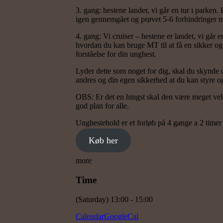
3. gang: hestene lander, vi går en tur i parken
igen gennemgået og prøvet 5-6 forhindringer me
4. gang: Vi cruiser – hestene er landet, vi går 
hvordan du kan bruge MT til at få en sikker og 
forståelse for din unghest.
Lyder dette som noget for dig, skal du skynde d
andres og din egen sikkerhed at du kan styre o
OBS: Er det en hingst skal den være meget velop
god plan for alle.
Unghestehold er et forløb på 4 gange a 2 timer 
Køb her
more
Time
(Saturday) 13:00 - 15:00
Calendar
GoogleCal