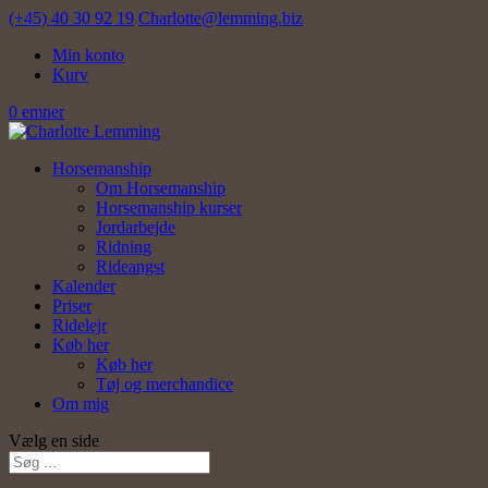
(+45) 40 30 92 19
Charlotte@lemming.biz
Min konto
Kurv
0 emner
Horsemanship
Om Horsemanship
Horsemanship kurser
Jordarbejde
Ridning
Rideangst
Kalender
Priser
Ridelejr
Køb her
Køb her
Tøj og merchandice
Om mig
Vælg en side