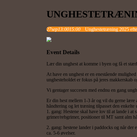
UNGHESTETRÆNIN
27
sep
13:00
15:00
Unghestetræning 2025 efte
Event Details
Lær din unghest at komme i byen og få et stær
At have en unghest er en enestående mulighed 
unghesteholdet er fokus på jeres makkerskab o
Vi gentager succesen med endnu en gang ungh
Er din hest mellem 1-3 år og vil du gerne lære 
håndtering og let træning tilpasset den enkelte
1. gang: Hestene skal have lov til at lande i at
grimer/rebgrimer, positioner til MT samt alm hå
2. gang: hestene lander i paddocks og når der er
ca. 5-6 øvelser.