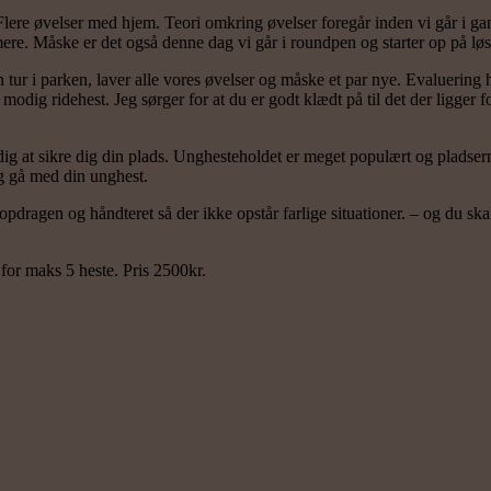
. Flere øvelser med hjem. Teori omkring øvelser foregår inden vi går i ga
re. Måske er det også denne dag vi går i roundpen og starter op på løs
en tur i parken, laver alle vores øvelser og måske et par nye. Evaluering
modig ridehest. Jeg sørger for at du er godt klædt på til det der ligger 
ig at sikre dig din plads. Unghesteholdet er meget populært og pladserne 
g gå med din unghest.
dragen og håndteret så der ikke opstår farlige situationer. – og du ska
for maks 5 heste. Pris 2500kr.