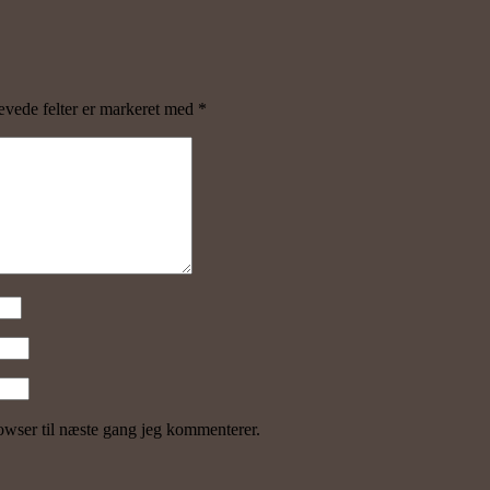
vede felter er markeret med
*
wser til næste gang jeg kommenterer.