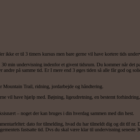
er ikke er til 3 timers kursus men bare gerne vil have kortere tids under
 30 min undervisning indenfor et givent tidsrum. Du kommer når det p
r andre på samme tid. Er I mere end 3 øges tiden så alle får god og sol
 Mountain Trail, ridning, jordarbejde og håndtering.
ne vil have hjælp med. Bøjning, ligeudretning, en bestemt forhindring, 
aksisnært – noget der kan bruges i din hverdag sammen med din hest.
mentarfeltet: dato for tilmelding, hvad du har tilmeldt dig og dit tlf nr
gementets fastsatte tid. Dvs du skal være klar til undervisning seneste 3