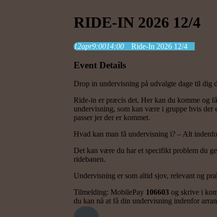
RIDE-IN 2026 12/4
12
apr
9:00
14:00
Ride-In 2026 12/4
Event Details
Drop in undervisning på udvalgte dage til dig d
Ride-in er præcis det. Her kan du komme og få
undervisning, som kan være i gruppe hvis der e
passer jer der er kommet.
Hvad kan man få undervisning i? – Alt indenfor
Det kan være du har et specifikt problem du ger
ridebanen.
Undervisning er som altid sjov, relevant og pr
Tilmelding: MobilePay
106603
og skrive i kom
du kan nå at få din undervisning indenfor arran