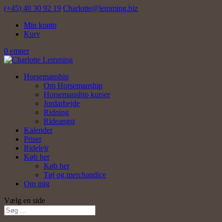
(+45) 40 30 92 19
Charlotte@lemming.biz
Min konto
Kurv
0 emner
Horsemanship
Om Horsemanship
Horsemanship kurser
Jordarbejde
Ridning
Rideangst
Kalender
Priser
Ridelejr
Køb her
Køb her
Tøj og merchandice
Om mig
Vælg en side