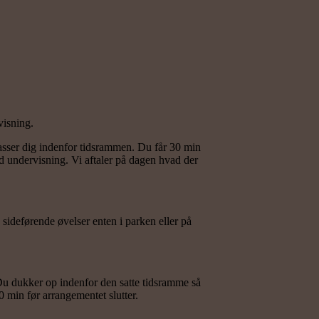
visning.
asser dig indenfor tidsrammen. Du får 30 min
id undervisning. Vi aftaler på dagen hvad der
sideførende øvelser enten i parken eller på
. Du dukker op indenfor den satte tidsramme så
0 min før arrangementet slutter.