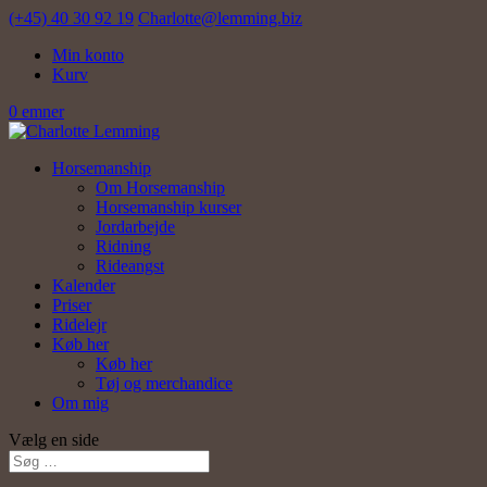
(+45) 40 30 92 19
Charlotte@lemming.biz
Min konto
Kurv
0 emner
Horsemanship
Om Horsemanship
Horsemanship kurser
Jordarbejde
Ridning
Rideangst
Kalender
Priser
Ridelejr
Køb her
Køb her
Tøj og merchandice
Om mig
Vælg en side