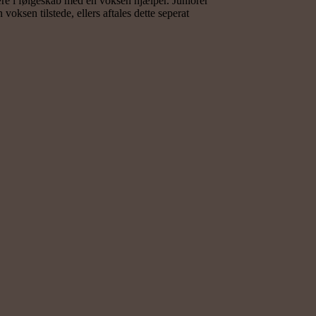
være i følgeskab med en voksen hjælper. Juniorer
voksen tilstede, ellers aftales dette seperat