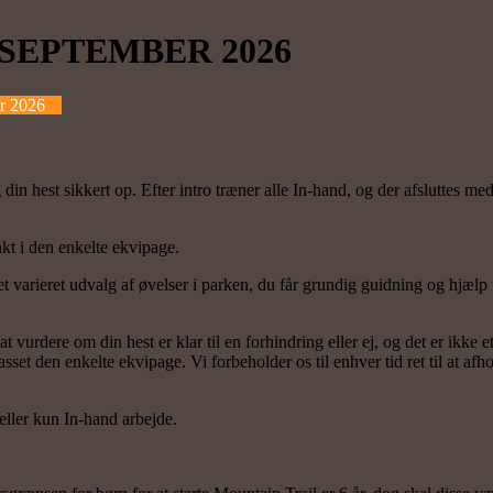
 SEPTEMBER 2026
r 2026
g din hest sikkert op. Efter intro træner alle In-hand, og der afsluttes me
t i den enkelte ekvipage.
arieret udvalg af øvelser i parken, du får grundig guidning og hjælp ti
t vurdere om din hest er klar til en forhindring eller ej, og det er ikke e
set den enkelte ekvipage. Vi forbeholder os til enhver tid ret til at afh
eller kun In-hand arbejde.