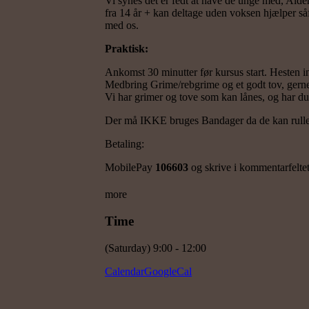
Vi synes det er fedt at have de unge med, Alder
fra 14 år + kan deltage uden voksen hjælper såfre
med os.
Praktisk:
Ankomst 30 minutter før kursus start. Hesten 
Medbring Grime/rebgrime og et godt tov, gerne 
Vi har grimer og tove som kan lånes, og har du 
Der må IKKE bruges Bandager da de kan rulle
Betaling:
MobilePay
106603
og skrive i kommentarfeltet:
more
Time
(Saturday) 9:00 - 12:00
Calendar
GoogleCal