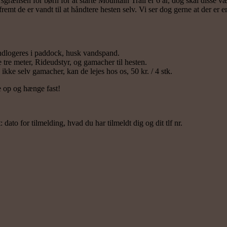
sgrænsen for børn for at starte Mountain Trail er 6 år, dog skal disse 
mt de er vandt til at håndtere hesten selv. Vi ser dog gerne at der er en 
indlogeres i paddock, husk vandspand.
tre meter, Rideudstyr, og gamacher til hesten.
ikke selv gamacher, kan de lejes hos os, 50 kr. / 4 stk.
 op og hænge fast!
 dato for tilmelding, hvad du har tilmeldt dig og dit tlf nr.