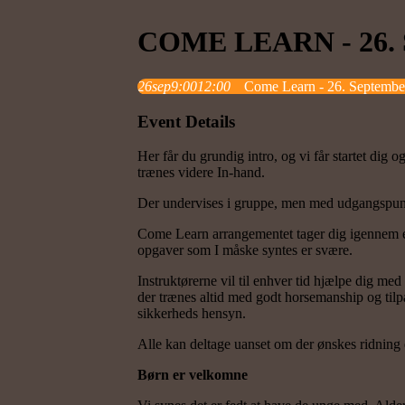
COME LEARN - 26.
26
sep
9:00
12:00
Come Learn - 26. Septembe
Event Details
Her får du grundig intro, og vi får startet dig o
trænes videre In-hand.
Der undervises i gruppe, men med udgangspunk
Come Learn arrangementet tager dig igennem et v
opgaver som I måske syntes er svære.
Instruktørerne vil til enhver tid hjælpe dig med a
der trænes altid med godt horsemanship og tilpas
sikkerheds hensyn.
Alle kan deltage uanset om der ønskes ridning 
Børn er velkomne