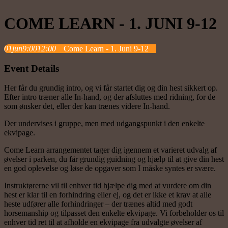
COME LEARN - 1. JUNI 9-12
01
jun
9:00
12:00
Come Learn - 1. Juni 9-12
Event Details
Her får du grundig intro, og vi får startet dig og din hest sikkert op.
Efter intro træner alle In-hand, og der afsluttes med ridning, for de
som ønsker det, eller der kan trænes videre In-hand.
Der undervises i gruppe, men med udgangspunkt i den enkelte
ekvipage.
Come Learn arrangementet tager dig igennem et varieret udvalg af
øvelser i parken, du får grundig guidning og hjælp til at give din hest
en god oplevelse og løse de opgaver som I måske syntes er svære.
Instruktørerne vil til enhver tid hjælpe dig med at vurdere om din
hest er klar til en forhindring eller ej, og det er ikke et krav at alle
heste udfører alle forhindringer – der trænes altid med godt
horsemanship og tilpasset den enkelte ekvipage. Vi forbeholder os til
enhver tid ret til at afholde en ekvipage fra udvalgte øvelser af