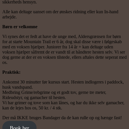
sikkerheds hensyn.
Alle kan deltage uanset om der ønskes ridning eller kun In-hand
arbejde.
Børn er velkomne
Vi synes det er fedt at have de unge med, Aldersgrænsen for børn
for at starte Mountain Trail er 6 år, dog skal disse være i følgeskab
med en voksen hjælper. Juniorer fra 14 år + kan deltage uden
voksen hjælper såfremt de er vandt til at håndtere hesten selv. Vi ser
dog gerne at der er en voksen tilstede, ellers aftales dette seperat med
os.
Praktisk:
Ankomst 30 minutter før kursus start. Hesten indlogeres i paddock,
husk vandspand.
Medbring Grime/rebgrime og et godt tov, gerne tre meter,
Rideudstyr, og gamacher til hesten.
Vi har grimer og tove som kan lånes, og har du ikke selv gamacher,
kan de lejes hos os, 50 kr. / 4 stk.
Der må IKKE bruges Bandager da de kan rulle op og hænge fast!
Book her