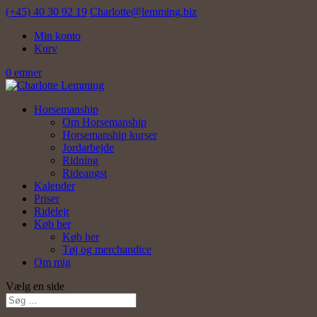
(+45) 40 30 92 19
Charlotte@lemming.biz
Min konto
Kurv
0 emner
Horsemanship
Om Horsemanship
Horsemanship kurser
Jordarbejde
Ridning
Rideangst
Kalender
Priser
Ridelejr
Køb her
Køb her
Tøj og merchandice
Om mig
Vælg en side