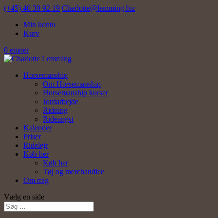
(+45) 40 30 92 19
Charlotte@lemming.biz
Min konto
Kurv
0 emner
Horsemanship
Om Horsemanship
Horsemanship kurser
Jordarbejde
Ridning
Rideangst
Kalender
Priser
Ridelejr
Køb her
Køb her
Tøj og merchandice
Om mig
Vælg en side