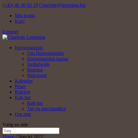
(+45) 40 30 92 19
Charlotte@lemming.biz
Min konto
Kurv
0 emner
Horsemanship
Om Horsemanship
Horsemanship kurser
Jordarbejde
Ridning
Rideangst
Kalender
Priser
Ridelejr
Køb her
Køb her
Tøj og merchandice
Om mig
Vælg en side
Home
/ Speciel 2022